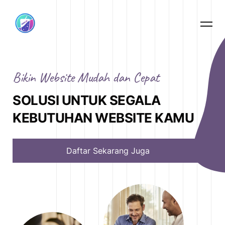
MENU
B
i
k
i
n
W
e
b
s
i
t
e
M
u
d
a
h
d
a
n
C
e
p
a
t
S
O
L
U
S
I
U
N
T
U
K
S
E
G
A
L
A
K
E
B
U
T
U
H
A
N
W
E
B
S
I
T
E
K
A
M
U
Daftar Sekarang Juga