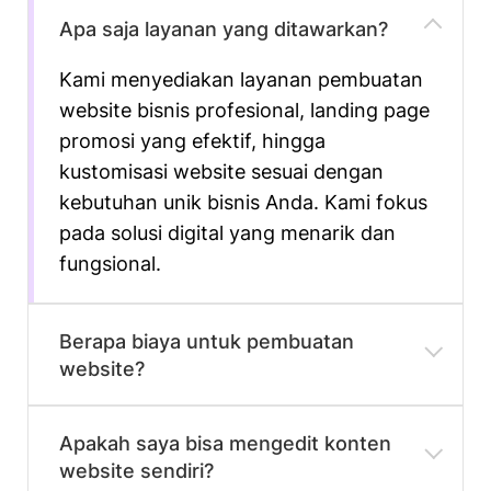
Apa saja layanan yang ditawarkan?
Kami menyediakan layanan pembuatan
website bisnis profesional, landing page
promosi yang efektif, hingga
kustomisasi website sesuai dengan
kebutuhan unik bisnis Anda. Kami fokus
pada solusi digital yang menarik dan
fungsional.
Berapa biaya untuk pembuatan
website?
Harga paket pembuatan website kami
Apakah saya bisa mengedit konten
mulai dari Rp 250.000 per bulan. Biaya
website sendiri?
akhir akan disesuaikan berdasarkan